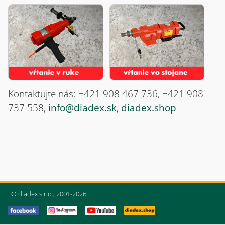
Kontaktujte nás: +421 908 467 736, +421 908
737 558,
info@diadex.sk
,
diadex.shop
© diadex s.r.o., 2001-2026